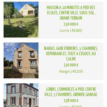
MAISON A 10 MINUTES A PIED DES
ECOLES, CENTRE VILLE, SOUS-SOL,
GRAND TERRAIN
130 000 €
Lorris (45260)
NARGIS, GARE FERRIERES, 3 CHAMBRES,
DEPENDANCES, TOUT A L'EGOUT, AU
CALME
130 000 €
Nargis (45210)
LORRIS, COMMERCES A PIED, CENTRE
VILLE, 3 CHAMBRES, GRENIER, GARAGE.
138 000 €
Lorris (45260)