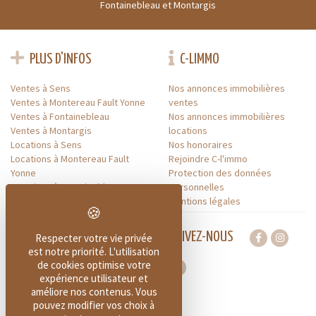
Fontainebleau et Montargis
PLUS D'INFOS
C-LIMMO
Ventes à Sens
Nos annonces immobilières
Ventes à Montereau Fault Yonne
ventes
Ventes à Fontainebleau
Nos annonces immobilières
Ventes à Montargis
locations
Locations à Sens
Nos honoraires
Locations à Montereau Fault
Rejoindre C-l'immo
Yonne
Protection des données
Locations à Fontainebleau
personnelles
Locations à Montargis
Mentions légales
SUIVEZ-NOUS
Respecter votre vie privée
est notre priorité. L'utilisation
de cookies optimise votre
expérience utilisateur et
améliore nos contenus. Vous
À PROPOS DE C-L'IMMO
pouvez modifier vos choix à