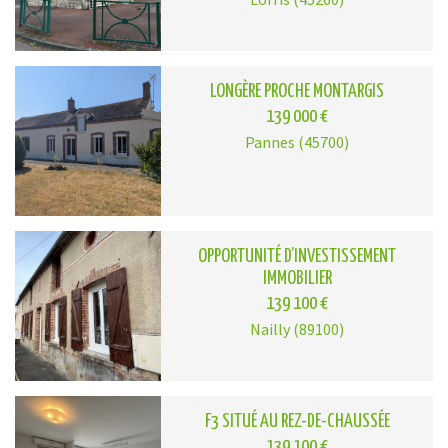
LONGÈRE PROCHE MONTARGIS
139 000 €
Pannes (45700)
OPPORTUNITÉ D’INVESTISSEMENT
IMMOBILIER
139 100 €
Nailly (89100)
F3 SITUÉ AU REZ-DE-CHAUSSÉE
139 100 €