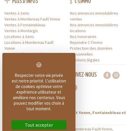
PLUS D'INFOS
C-LIMMO
Ventes à Sens
Nos annonces immobilières
Ventes à Montereau Fault Yonne
ventes
Ventes à Fontainebleau
Nos annonces immobilières
Ventes à Montargis
locations
Locations à Sens
Nos honoraires
Locations à Montereau Fault
Rejoindre C-l'immo
Yonne
Protection des données
Locations à Fontainebleau
personnelles
Locations à Montargis
Mentions légales
SUIVEZ-NOUS
Respecter votre vie privée
est notre priorité. L'utilisation
de cookies optimise votre
expérience utilisateur et
améliore nos contenus. Vous
À PROPOS DE C-L'IMMO
pouvez modifier vos choix à
tout moment.
Votre agence à Sens, Montereau Fault Yonne, Fontainebleau et
Montargis
Tout accepter
Nos agences C-L'IMMO situées à Sens, Montereau-Fault-Yonne,