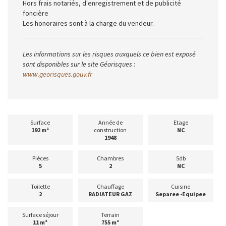
Hors frais notariés, d'enregistrement et de publicité
foncière
Les honoraires sont à la charge du vendeur.
Les informations sur les risques auxquels ce bien est exposé
sont disponibles sur le site Géorisques :
www.georisques.gouv.fr
Surface
Année de
Etage
192 m²
construction
NC
1948
Pièces
Chambres
Sdb
5
2
NC
Toilette
Chauffage
Cuisine
2
RADIATEUR GAZ
Separee -Equipee
Surface séjour
Terrain
11 m²
755 m²