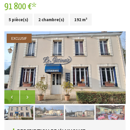
91 800
€*
5 pièce(s)
2 chambre(s)
192 m²
EXCLUSIF