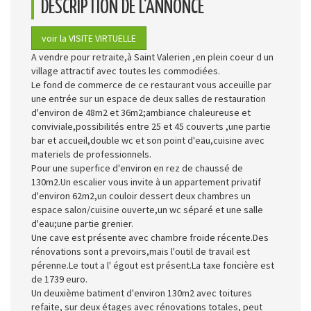
DESCRIPTION DE L'ANNONCE
voir la VISITE VIRTUELLE
A vendre pour retraite,à Saint Valerien ,en plein coeur d un
village attractif avec toutes les commodiées.
Le fond de commerce de ce restaurant vous acceuille par
une entrée sur un espace de deux salles de restauration
d'environ de 48m2 et 36m2;ambiance chaleureuse et
conviviale,possibilités entre 25 et 45 couverts ,une partie
bar et accueil,double wc et son point d'eau,cuisine avec
materiels de professionnels.
Pour une superfice d'environ en rez de chaussé de
130m2.Un escalier vous invite à un appartement privatif
d'environ 62m2,un couloir dessert deux chambres un
espace salon/cuisine ouverte,un wc séparé et une salle
d'eau;une partie grenier.
Une cave est présente avec chambre froide récente.Des
rénovations sont a prevoirs,mais l'outil de travail est
pérenne.Le tout a l' égout est présent.La taxe foncière est
de 1739 euro.
Un deuxième batiment d'environ 130m2 avec toitures
refaite, sur deux étages avec rénovations totales, peut